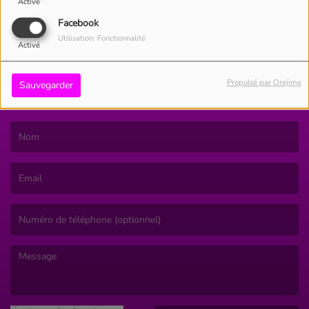
Activé
Facebook
Utilisation: Fonctionnalité
Activé
Propulsé par Orejime
Sauvegarder
CONTACT
(Le nom est obligatoire. )
(L’email est obligatoire. )
(Le message est obligatoire. )