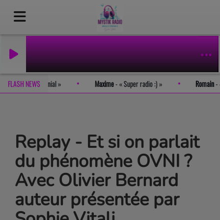
est tout simplement génial
FLASH NEWS
Maxime
-
Super radio :)
Romai
Replay - Et si on parlait
du phénomène OVNI ?
Avec Olivier Bernard
auteur présentée par
Sophie Vitali