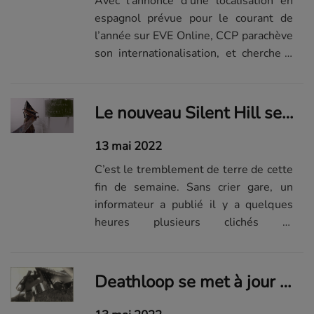
Avec l’annonce d’une localisation en
espagnol prévue pour le courant de
l’année sur EVE Online, CCP parachève
son internationalisation, et cherche à
convaincre de nouveaux joueurs.
Le nouveau Silent Hill se montre dans une énorme fuite !
13 mai 2022
C’est le tremblement de terre de cette
fin de semaine. Sans crier gare, un
informateur a publié il y a quelques
heures plusieurs clichés et
informations concernant un futur jeu
Silent Hill. Et si le doute était permis
sur la fiabilité de ses sources, son
Deathloop se met à jour et apporte un mode photo et de nouvelles options d'accessibilité
tweet vient d’être supprimé pour cause
de...