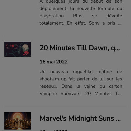
À quelques jours du début de son
déploiement, la nouvelle formule du
PlayStation Plus se dévoile
totalement. En effet, Sony a pris le
temps de détailler les différents
catalogues de jeux qui seront inclus
dans les trois offres.
20 Minutes Till Dawn, qu'est-ce que c'est ? Le successeur de Vampire Survivors dont tout le monde parle
16 mai 2022
Un nouveau roguelike mâtiné de
shoot’em up fait parler de lui sur les
réseaux. Dans la veine du carton
Vampire Survivors, 20 Minutes Till
Dawn promet de vous occuper un tout
petit peu plus que ça. Et c’est un
euphémisme.
Marvel's Midnight Suns devrait bien arriver à l'heure