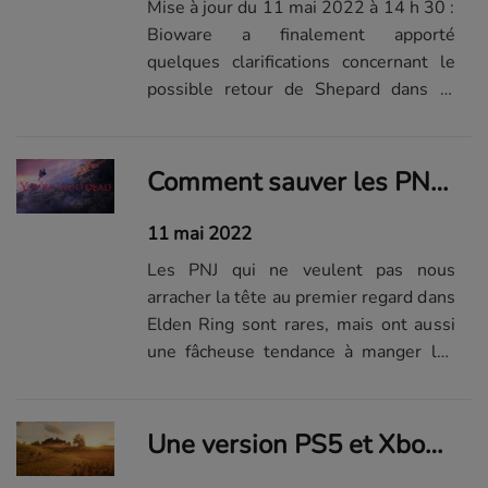
Mise à jour du 11 mai 2022 à 14 h 30 :
Bioware a finalement apporté
quelques clarifications concernant le
possible retour de Shepard dans le
prochain Mass Effect. Michael Gamble,
qui est chef de projet au sein du studio,
a précisé que la première description
Comment sauver les PNJ d'Elden Ring d'une mort certaine
de la lithographie sur la boutique en...
11 mai 2022
Les PNJ qui ne veulent pas nous
arracher la tête au premier regard dans
Elden Ring sont rares, mais ont aussi
une fâcheuse tendance à manger les
pissenlits de l'Entre-Terres par la
racine.
Une version PS5 et Xbox Series de Red Dead Redemption 2 à l'horizon ?