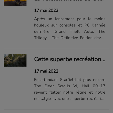
17 mai 2022
Après un lancement pour le moins
houleux sur consoles et PC l'année
dernière, Grand Theft Auto: The
Trilogy - The Definitive Edition devait
débarquer sur les supports mobiles
dès le premier semestre 2022. Mais
ce ne sera visiblement pas le cas…
Cette superbe recréation de Skyrim sous Unreal Engine 5 nous fait nous languir de The Elder Scrolls VI
17 mai 2022
En attendant Starfield et plus encore
The Elder Scrolls VI, Hall 00117
revient flatter notre rétine et notre
nostalgie avec une superbe recréation
de Skyrim sous Unreal Engine 5 en 4K.