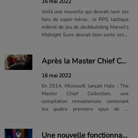
16 mai 2022
Voilà une nouvelle qui devrait ravir les
fans de super-héros : le RPG tactique
mâtiné de jeu de deckbuilding Marvel's
Midnight Suns devrait bien sortir cette
année.
Après la Master Chief Collection, bientôt la Gears of War Collection ?
16 mai 2022
En 2014, Microsoft lançait Halo : The
Master Chief Collection, une
compilation remasterisée contenant
les quatre premiers opus de la
franchise menée par le Spartan John-
117. Mais la rumeur du jour ne
concerne pas la saga Halo, mais bien
Une nouvelle fonctionnalité très sympa pourrait bientôt débarquer sur Xbox