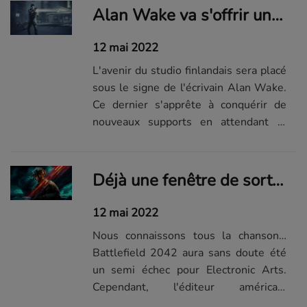
d'annoncer la date de sortie.
Alan Wake va s'offrir une petite virée sur Nintendo Switch... et à la TV
12 mai 2022
L'avenir du studio finlandais sera placé
sous le signe de l'écrivain Alan Wake.
Ce dernier s'apprête à conquérir de
nouveaux supports en attendant la
sortie de sa prochaine aventure en
2023.
Déjà une fenêtre de sortie pour le prochain Battlefield ?
12 mai 2022
Nous connaissons tous la chanson…
Battlefield 2042 aura sans doute été
un semi échec pour Electronic Arts.
Cependant, l'éditeur américain
n'abandonnera pas sa licence fétiche et