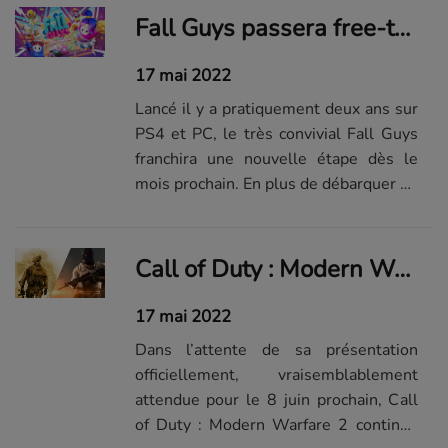
Fall Guys passera free-to-play et débarquera sur de nouveaux supports en juin
17 mai 2022
Lancé il y a pratiquement deux ans sur
PS4 et PC, le très convivial Fall Guys
franchira une nouvelle étape dès le
mois prochain. En plus de débarquer en
grande pompe sur d'autres consoles,
le titre de Mediatonic va devenir
gratuit !
Call of Duty : Modern Warfare 2 s'inspirerait d'un aspect de CS:GO (mais pas de son meilleur)
17 mai 2022
Dans l’attente de sa présentation
officiellement, vraisemblablement
attendue pour le 8 juin prochain, Call
of Duty : Modern Warfare 2 continue