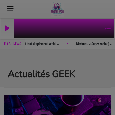
FLASH NEWS
Romain
-
Le site est tout simplement génial
Maxime
-
Supe
Actualités GEEK