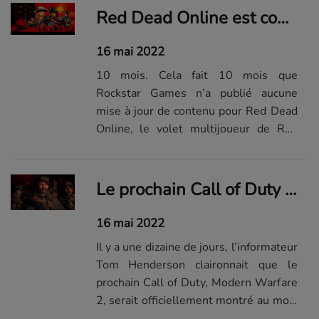
Red Dead Online est complètement délaissé par Rockstar Game, et les joueurs commencent à s'agacer
16 mai 2022
10 mois. Cela fait 10 mois que
Rockstar Games n’a publié aucune
mise à jour de contenu pour Red Dead
Online, le volet multijoueur de Red
Dead Redemption 2. Las d’attendre,
les joueuses et joueurs s’organisent
pour se faire entendre de l’éditeur.
Le prochain Call of Duty se montrera dans 3 semaines
16 mai 2022
Il y a une dizaine de jours, l’informateur
Tom Henderson claironnait que le
prochain Call of Duty, Modern Warfare
2, serait officiellement montré au mois
de juin. Aujourd’hui, il dit connaître la