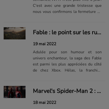
C'est avec une grande tristesse que
nous vous confirmons la fermeture du
site. Quelques explications sont de
mise.
Fable : le point sur les rumeurs, ce que l'on sait, ce que l'on attend
19 mai 2022
Adulée pour son humour et son
univers enchanteur, la saga des Fable
est parmi les plus appréciées du côté
de chez Xbox. Hélas, la franchise
imaginée par Peter Molyneux n'est
plus revenue sur le devant de la scène
depuis plus de 11 ans. Mais cette
Marvel's Spider-Man 2 : le point sur les rumeurs, ce que l'on sait, ce que l'on attend
absence sera bientôt comblée avec cet
opus...
18 mai 2022