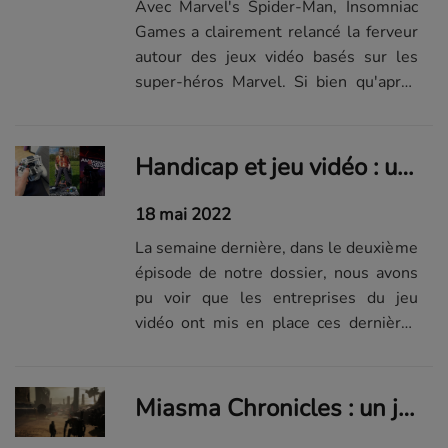
Avec Marvel's Spider-Man, Insomniac
Games a clairement relancé la ferveur
autour des jeux vidéo basés sur les
super-héros Marvel. Si bien qu'après
le spin-off consacré à Miles Morales
lancé fin 2020, le studio américain
planche déjà sur une véritable suite. Il
Handicap et jeu vidéo : une communauté soudée, habituée de la débrouille
est donc temps de compiler...
18 mai 2022
La semaine dernière, dans le deuxième
épisode de notre dossier, nous avons
pu voir que les entreprises du jeu
vidéo ont mis en place ces dernières
années un certain nombre d’actions et
de technologies pour améliorer, voire
parfois créer, l’accessibilité des jeux
Miasma Chronicles : un jeu d’action post-apo à la croisée de Control et Infamous
vidéo pour les personnes en...