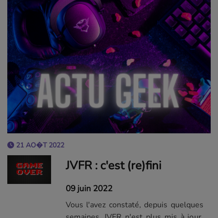
21 AO�T 2022
JVFR : c'est (re)fini
09 juin 2022
Vous l'avez constaté, depuis quelques
semaines, JVFR n'est plus mis à jour.