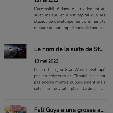
13 mai 2022
L’accessibilité dans le jeu vidéo est un
sujet majeur, et il est capital que les
studios de développement prennent la
mesure de son importance. Arkane est
de ceux-là, et inaugure avec la
troisième mise à jour de Deathloop un
certain nombre de nouvelles options
Le nom de la suite de Star Wars Jedi : Fallen Order enfin connu ?
pour que davantage de monde puisse...
13 mai 2022
Le prochain jeu Star Wars développé
par les créateurs de Titanfall ne s'est
pas encore montré publiquement mais
cela ne devrait plus tarder… En
attendant, c'est peut-être le nom exact
du titre que nous venons de découvrir.
Fall Guys a une grosse annonce à nous faire