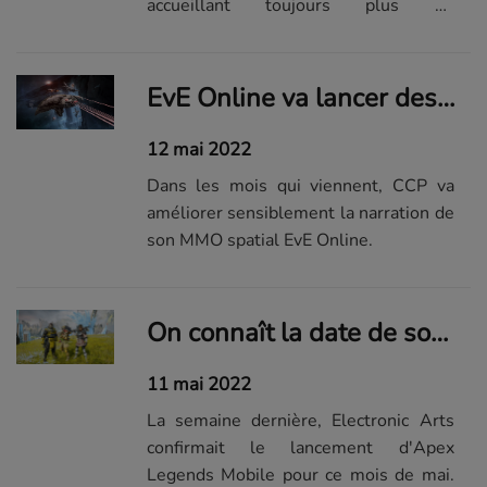
accueillant toujours plus de
fonctionnalités inédites. Et la dernière
mise à jour en date apporte justement
une poignée de nouveautés.
EvE Online va lancer des extensions axées sur le contenu narratif
12 mai 2022
Dans les mois qui viennent, CCP va
améliorer sensiblement la narration de
son MMO spatial EvE Online.
On connaît la date de sortie d'Apex Legends Mobile... et elle est proche !
11 mai 2022
La semaine dernière, Electronic Arts
confirmait le lancement d'Apex
Legends Mobile pour ce mois de mai.