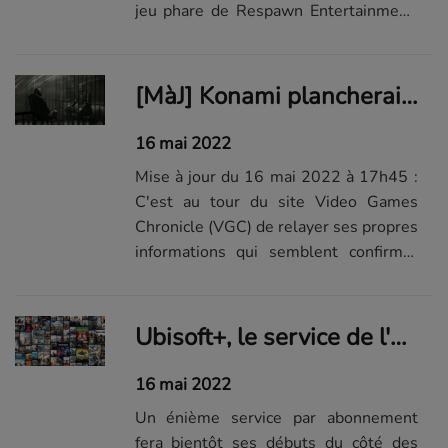
jeu phare de Respawn Entertainment,
Apex Legends.
[MàJ] Konami plancherait sur un remake de Silent Hill 2
16 mai 2022
Mise à jour du 16 mai 2022 à 17h45 :
C'est au tour du site Video Games
Chronicle (VGC) de relayer ses propres
informations qui semblent confirmer
les détails communiqués par l'insider
NateTheHate2. VGC parle aussi de
plusieurs projets Silent Hill dont un
Ubisoft+, le service de l'éditeur français arrive sur PlayStation
remake (IA, animations et énigmes...
16 mai 2022
Un énième service par abonnement
fera bientôt ses débuts du côté des