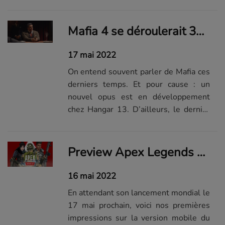
d’égrainer des détails.
Mafia 4 se déroulerait 30 ans avant les événements du premier opus : des détails émergent
17 mai 2022
On entend souvent parler de Mafia ces
derniers temps. Et pour cause : un
nouvel opus est en développement
chez Hangar 13. D’ailleurs, le dernier
podcast de XboxEra nous livre
quelques petits détails sur celui que
l'on appellera par défaut Mafia 4.
Preview Apex Legends Mobile : une formule toujours aussi efficace sur petit écran ?
16 mai 2022
En attendant son lancement mondial le
17 mai prochain, voici nos premières
impressions sur la version mobile du