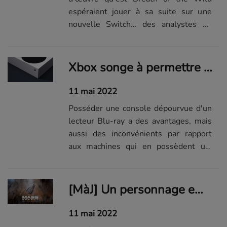
espéraient jouer à sa suite sur une
nouvelle Switch… des analystes de
l'industrie pourraient doucher leurs
espoirs.
Xbox songe à permettre aux propriétaires d'une Series S d'utiliser des jeux au format physique
11 mai 2022
Posséder une console dépourvue d'un
lecteur Blu-ray a des avantages, mais
aussi des inconvénients par rapport
aux machines qui en possèdent un.
Cependant, Microsoft pourrait bientôt
conjuguer le meilleur des deux
mondes.
[MàJ] Un personnage emblématique de retour dans le prochain Mass Effect ?
11 mai 2022