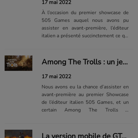
17 mai 2022
À l’occasion du premier showcase de
505 Games auquel nous avons pu
assister en avant-première, l’éditeur
italien a présenté succinctement ce qui
s’avance comme l’un de ses projets les
plus ambitieux.
Among The Trolls : un jeu de survie magnifique qui vous plonge dans le folklore finlandais
17 mai 2022
Nous avons eu la chance d’assister en
avant-première au premier Showcase
de l’éditeur italien 505 Games, et un
certain Among The Trolls a
particulièrement retenu notre
attention durant l’événement.
La version mobile de GTA Trilogy victime d'un report