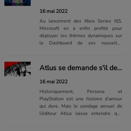
une autre franchise culte de l’ère Xbox
360. Indice : fusil et...
16 mai 2022
Au lancement des Xbox Series X|S,
Microsoft en a enfin profité pour
déployer les thèmes dynamiques sur
le Dashboard de ses nouvelles
consoles. Un moyen sympathique de
personnaliser un peu plus son
écosystème de jeu, en donnant vie à sa
Atlus se demande s'il devrait sortir le prochain Persona sur Switch et Xbox
console autrement que par de simples
fonds d’écran statiques....
16 mai 2022
Historiquement, Persona et
PlayStation est une histoire d’amour
qui dure. Mais le sondage annuel de
l’éditeur Atlus laisse entendre que
certaines barrières pourraient tomber
pour le ou les prochains opus.