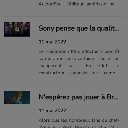
Aujourd'hui, l'éditeur américain nous
donne un jour de sortie plus précis.
Préparez vos appareils mobiles !
Sony pense que la qualité de ses jeux diminuerait en suivant le modèle du Xbox Game Pass
11 mai 2022
Le PlayStation Plus effectuera bientôt
sa mutation, mais certaines choses ne
changeront pas… En effet, le
constructeur japonais ne compte
toujours pas inclure ses exclusivités à
son service par abonnement dès leur
lancement.
N'espérez pas jouer à Breath of the Wild 2 sur une nouvelle Switch
11 mai 2022
Alors que les nombreux fans du chef-
d'œuvre qu'est Breath of the Wild