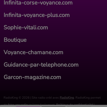
Infinita-corse-voyance.com
Infinita-voyance-plus.com
Sophie-vitali.com
Boutique
Voyance-chamane.com
Guidance-par-telephone.com
Garcon-magazine.com
RadioKing © 2026 | Site radio créé avec
RadioKing
. RadioKing permet
de
faire une radio
en ligne facilement.
Politique de confidentialité
|