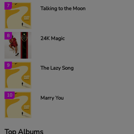
7
Talking to the Moon
8
24K Magic
9
The Lazy Song
10
Marry You
Top Albums