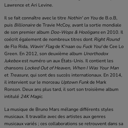
Lawrence et Ari Levine.
Il se fait connaître avec le titre
Nothin' on You
de B.o.B,
puis
Billionaire
de Travie McCoy, avant la sortie mondiale
de son premier album
Doo-Wops & Hooligans
en 2010. Il
coécrit également de nombreux titres dont
Right Round
de Flo Rida,
Wavin' Flag
de K'naan ou
Fuck You!
de Cee Lo
Green. En 2012, son deuxième album
Unorthodox
Jukebox
est numéro un aux États-Unis. Il contient les
chansons
Locked Out of Heaven
,
When I Was Your Man
et
Treasure
, qui sont des succès internationaux. En 2014,
il intervient sur le morceau
Uptown Funk
de Mark
Ronson. Deux ans plus tard, il sort son troisième album
intitulé
24K Magic
.
La musique de Bruno Mars mélange différents styles
musicaux. Il travaille avec des artistes aux genres
musicaux variés ; ces collaborations se retrouvent dans sa