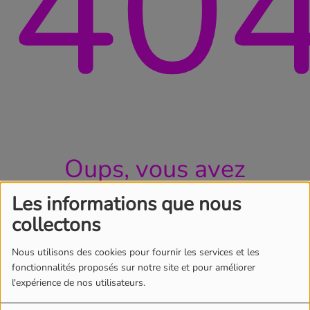
40
Oups, vous avez
rencontré une erreur.
Les informations que nous
collectons
Il semble que la page que vous recherchez n’existe
plus.
Nous utilisons des cookies pour fournir les services et les
fonctionnalités proposés sur notre site et pour améliorer
l'expérience de nos utilisateurs.