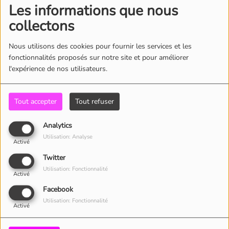
Les informations que nous
MUSE - COMPLIANCE
JULIETTE ARMANET -
[OFFICIAL MUSIC
collectons
TU ME PLAY (CLIP
VIDEO]
OFFICIEL)
Nous utilisons des cookies pour fournir les services et les
fonctionnalités proposés sur notre site et pour améliorer
l'expérience de nos utilisateurs.
IL Y A 3 ANS
IL Y A 3 ANS
Tout accepter
Tout refuser
SHAKA PONK - SMELLS
HARRY STYLES - AS IT
LIKE TEEN SPIRIT [CLIP
WAS (OFFICIAL VIDEO)
Analytics
OFFICIEL]
Utilisation: Analyse
Activé
Twitter
Utilisation: Fonctionnalité
Activé
CONTACT
Facebook
Utilisation: Fonctionnalité
Activé