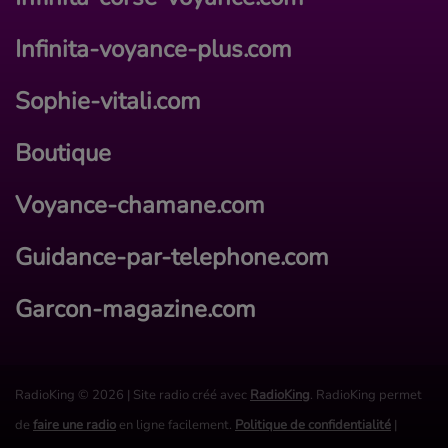
Infinita-voyance-plus.com
Sophie-vitali.com
Boutique
Voyance-chamane.com
Guidance-par-telephone.com
Garcon-magazine.com
RadioKing © 2026 | Site radio créé avec
RadioKing
. RadioKing permet
de
faire une radio
en ligne facilement.
Politique de confidentialité
|