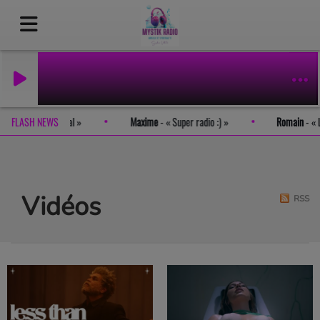
t tout simplement génial
FLASH NEWS
Maxime
-
Super radio :)
Romain
Vidéos
RSS