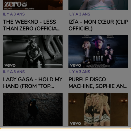
IL Y A 3 ANS
IL Y A 3 ANS
THE WEEKND - LESS
IZÏA - MON CŒUR (CLIP
THAN ZERO (OFFICIAL
OFFICIEL)
LYRIC VIDEO)
IL Y A 3 ANS
IL Y A 3 ANS
LADY GAGA - HOLD MY
PURPLE DISCO
HAND (FROM “TOP
MACHINE, SOPHIE AND
GUN: MAVERICK”)
THE GIANTS - IN THE
[OFFICIAL MUSIC
DARK (OFFICIAL MUSIC
VIDEO]
VIDEO)
IL Y A 3 ANS
IL Y A 3 ANS